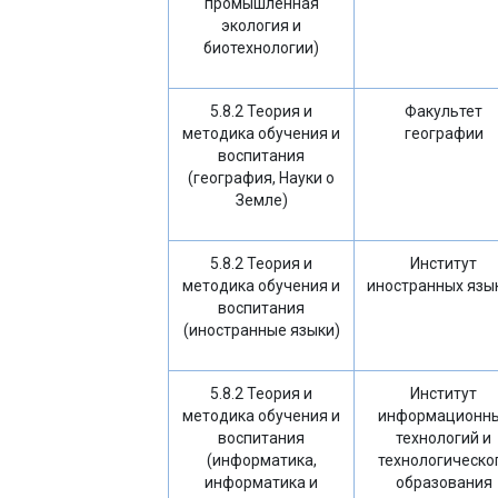
промышленная
экология и
биотехнологии)
5.8.2 Теория и
Факультет
методика обучения и
географии
воспитания
(география, Науки о
Земле)
5.8.2 Теория и
Институт
методика обучения и
иностранных язы
воспитания
(иностранные языки)
5.8.2 Теория и
Институт
методика обучения и
информационн
воспитания
технологий и
(информатика,
технологическо
информатика и
образования