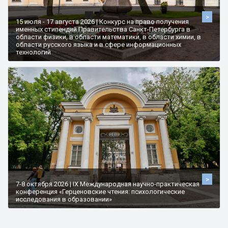
>
15 июля - 17 августа 2026 | Конкурс на право получения
именных стипендий Правительства Санкт-Петербурга в
области физики, в области математики, в области химии, в
области русского языка и в сфере информационных
технологий
>
7-8 октября 2026 | IX Международная научно-практическая
конференция «Герценовские чтения: психологические
исследования в образовании»