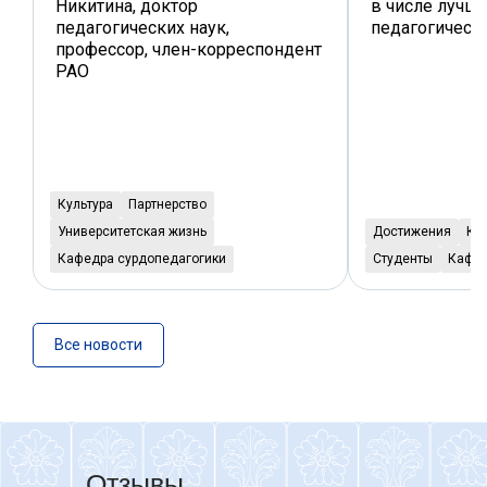
Никитина, доктор
в числе лучш
педагогических наук,
педагогическ
профессор, член-корреспондент
РАО
Культура
Партнерство
Университетская жизнь
Достижения
Ку
Кафедра сурдопедагогики
Студенты
Кафед
Все новости
Отзывы