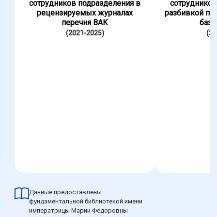
сотрудников подразделения в
сотрудников
рецензируемых журналах
разбивкой по
перечня ВАК
база
(2021-2025)
(20
Данные предоставлены
фундаментальной библиотекой имени
императрицы Марии Федоровны