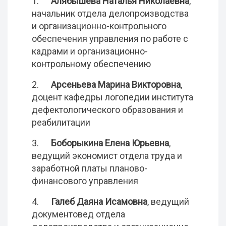
1.
Алябышева Наталья Николаевна
,
начальник отдела делопроизводства
и организационно-контрольного
обеспечения управления по работе с
кадрами и организационно-
контрольному обеспечению
2.
Арсеньева Марина Викторовна
,
доцент кафедры логопедии института
дефектологического образования и
реабилитации
3.
Боборыкина Елена Юрьевна
,
ведущий экономист отдела труда и
заработной платы планово-
финансового управления
4.
Галеб Даяна Исамовна
, ведущий
документовед отдела