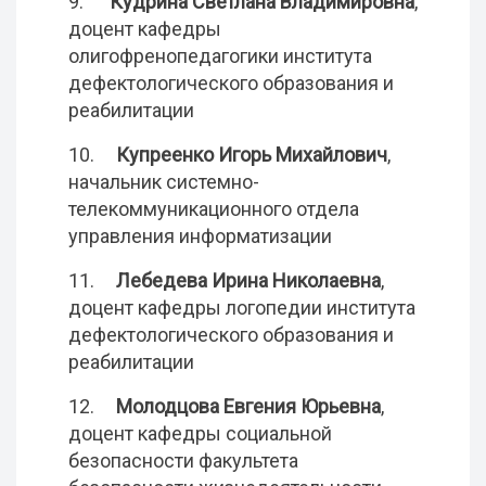
9.
Кудрина Светлана Владимировна
,
доцент кафедры
олигофренопедагогики института
дефектологического образования и
реабилитации
10.
Купреенко Игорь Михайлович
,
начальник системно-
телекоммуникационного отдела
управления информатизации
11.
Лебедева Ирина Николаевна
,
доцент кафедры логопедии института
дефектологического образования и
реабилитации
12.
Молодцова Евгения Юрьевна
,
доцент кафедры социальной
безопасности факультета