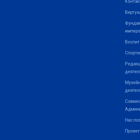
Контак
Виртуа
Фундам
импер
Воспит
Спорти
Редакц
деятел
Музейн
деятел
Совмес
Админи
Нас по
Проек