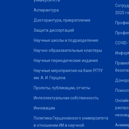
университета
Сотруд
Аспирантура
2025 г
Докторантура, прикрепление
Профил
Защита диссертаций
Профил
Научные школы и подразделения
COVID-
Научно-образовательные кластеры
Информ
Научные периодические издания
Правил
безопа
Научные мероприятия на базе РГПУ
им. А. И. Герцена
Донор
Проекты, публикации, отчеты
Психол
Интеллектуальная собственность
Онлайн
распро
Инновации
неонац
Политика Герценовского университета
Анимир
в отношении ИИ в научной