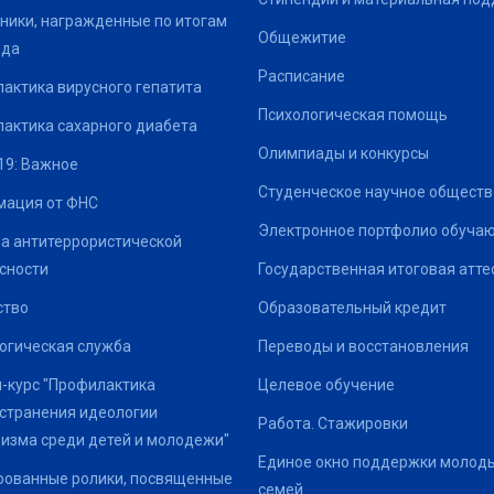
ники, награжденные по итогам
Общежитие
ода
Расписание
актика вирусного гепатита
Психологическая помощь
актика сахарного диабета
Олимпиады и конкурсы
19: Важное
Студенческое научное обществ
ация от ФНС
Электронное портфолио обуча
а антитеррористической
сности
Государственная итоговая атте
ство
Образовательный кредит
огическая служба
Переводы и восстановления
-курс "Профилактика
Целевое обучение
странения идеологии
Работа. Стажировки
изма среди детей и молодежи"
Единое окно поддержки молод
ованные ролики, посвященные
семей