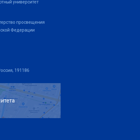
тный университет
терство просвещения
йской Федерации
Россия, 191186
итета