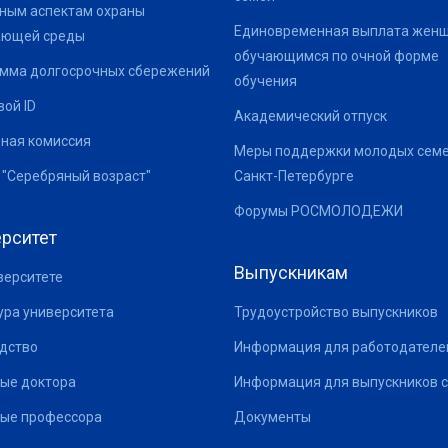
ным аспектам охраны
Единовременная выплата жен
ающей среды
обучающимся по очной форме
мма долгосрочных сбережений
обучения
ой ID
Академический отпуск
ная комиссия
Меры поддержки молодых семе
 "Серебряный возраст"
Санкт-Петербурге
Форумы РОСМОЛОДЕЖИ
рситет
Выпускникам
верситете
ура университета
Трудоустройство выпускников
дство
Информация для работодателе
ые доктора
Информация для выпускников с
ые профессора
Документы