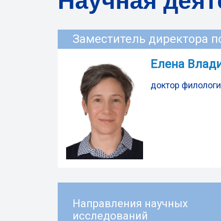
Научная деят
Заместитель директора по
Елена Влад
доктор филологи
Направления научных
исследований