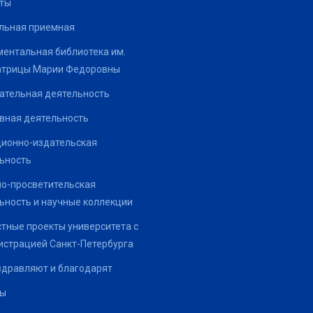
ты
льная приемная
ентальная библиотека им.
атрицы Марии Федоровны
ательная деятельность
вная деятельность
ионно-издательская
ьность
о-просветительская
ьность и научные коллекции
тные проекты университета с
страцией Санкт-Петербурга
здравляют и благодарят
ты