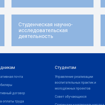
Студенческая научно-
исследовательская
деятельность
удникам
Студентам
ативная почта
Управление реализации
воспитательных практик и
юбиляры
молодёжных проектов
тивный договор
Совет обучающихся
а оплаты труда
Стипендии и материальная по