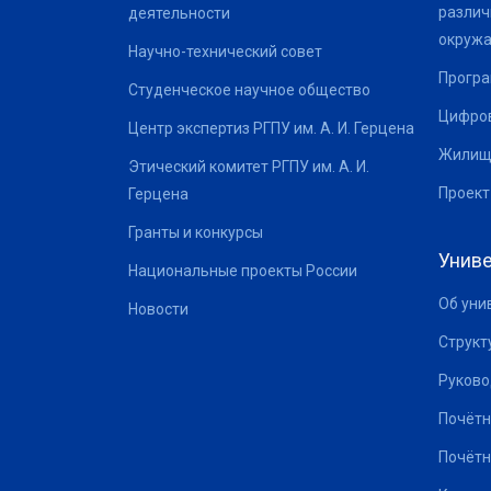
различ
деятельности
окруж
Научно-технический совет
Програ
Студенческое научное общество
Цифров
Центр экспертиз РГПУ им. А. И. Герцена
Жилищ
Этический комитет РГПУ им. А. И.
Проект
Герцена
Гранты и конкурсы
Униве
Национальные проекты России
Об уни
Новости
Структ
Руково
Почётн
Почётн