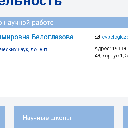
ельность
 научной работе
имировна Белоглазова
evbeloglaz
Адрес: 191186
ческих наук, доцент
48, корпус 1, 
Научные школы