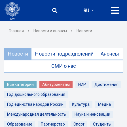
RU
Главная
›
Новости и анонсы
›
Новости
Новости
Новости подразделений
Анонсы
СМИ о нас
Все категории
Абитуриентам
НИР
Достижения
Год дошкольного образования
Год единства народов России
Культура
Медиа
Международная деятельность
Наука и инновации
Образование
Партнерство
Спорт
Студенты