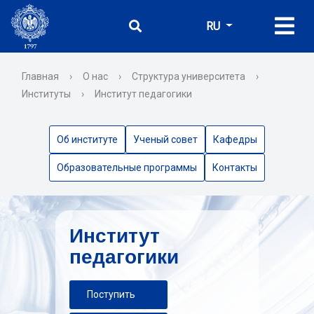
RU
Главная
›
О нас
›
Структура университета
›
Институты
›
Институт педагогики
Об институте
Ученый совет
Кафедры
Образовательные программы
Контакты
Институт
педагогики
Поступить