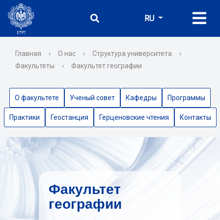
RU
Главная
›
О нас
›
Структура университета
›
Факультеты
›
Факультет географии
О факультете
Ученый совет
Кафедры
Программы
Практики
Геостанция
Герценовские чтения
Контакты
Факультет
географии