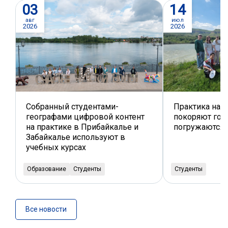
03
14
авг
июл
2026
2026
Собранный студентами-
Практика на К
географами цифровой контент
покоряют горы
на практике в Прибайкалье и
погружаются 
Забайкалье используют в
учебных курсах
Образование
Студенты
Студенты
Все новости