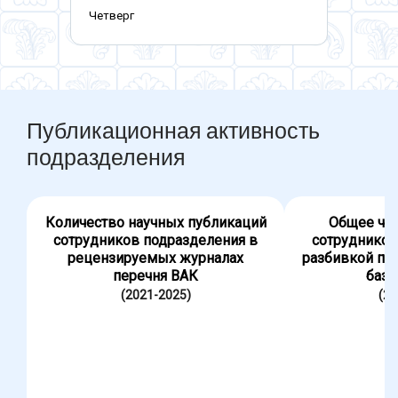
Четверг
Публикационная активность
подразделения
Количество научных публикаций
Общее чис
сотрудников подразделения в
сотрудников
рецензируемых журналах
разбивкой по
перечня ВАК
база
(2021-2025)
(20