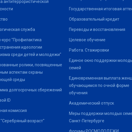
а антитеррористической
сности
Государственная итоговая атте
ство
Образовательный кредит
огическая служба
Переводы и восстановления
-курс "Профилактика
Целевое обучение
странения идеологии
Работа. Стажировки
изма среди детей и молодежи"
Единое окно поддержки молод
ованные ролики, посвященные
семей
ным аспектам охраны
Единовременная выплата жен
ающей среды
обучающимся по очной форме
мма долгосрочных сбережений
обучения
ой ID
Академический отпуск
ная комиссия
Меры поддержки молодых семе
 "Серебряный возраст"
Санкт-Петербурге
Форумы РОСМОЛОДЕЖИ