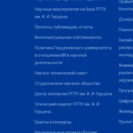
Правил
безопа
Научные мероприятия на базе РГПУ
им. А. И. Герцена
Донор
Проекты, публикации, отчеты
Психол
Интеллектуальная собственность
Онлайн
распро
Политика Герценовского университета
неонац
в отношении ИИ в научной
деятельности
Анимир
различ
Научно-технический совет
окруж
Студенческое научное общество
Програ
Центр экспертиз РГПУ им. А. И. Герцена
Цифров
Этический комитет РГПУ им. А. И.
Жилищ
Герцена
Проект
Гранты и конкурсы
Национальные проекты России