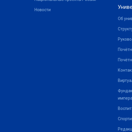
Униве
Новости
Об уни
Структ
Руково
Почётн
Почётн
Контак
Виртуа
Фундам
импер
Воспит
Спорти
Редакц