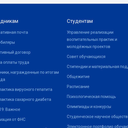
удникам
Студентам
ативная почта
Управление реализации
воспитательных практик и
юбиляры
молодёжных проектов
тивный договор
Совет обучающихся
а оплаты труда
Стипендии и материальная по
ники, награжденные по итогам
Общежитие
ода
Расписание
актика вирусного гепатита
Психологическая помощь
актика сахарного диабета
Олимпиады и конкурсы
19: Важное
Студенческое научное обществ
ация от ФНС
Электронное портфолио обуча