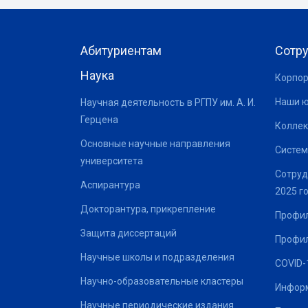
Абитуриентам
Сотр
Наука
Корпор
Наши 
Научная деятельность в РГПУ им. А. И.
Герцена
Коллек
Основные научные направления
Систем
университета
Сотруд
Аспирантура
2025 г
Докторантура, прикрепление
Профил
Защита диссертаций
Профил
Научные школы и подразделения
COVID-
Научно-образовательные кластеры
Информ
Научные периодические издания