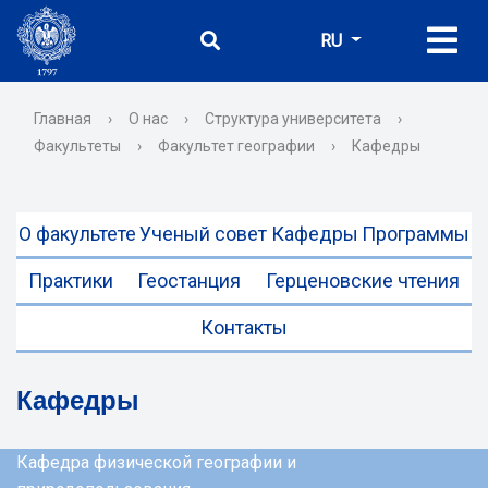
RU
Главная
›
О нас
›
Структура университета
›
Факультеты
›
Факультет географии
›
Кафедры
О факультете
Ученый совет
Кафедры
Программы
Практики
Геостанция
Герценовские чтения
Контакты
Кафедры
Кафедра физической географии и