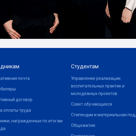
удникам
Студентам
ативная почта
Управление реализации
воспитательных практик и
юбиляры
молодёжных проектов
тивный договор
Совет обучающихся
а оплаты труда
Стипендии и материальная по
ники, награжденные по итогам
Общежитие
ода
Расписание