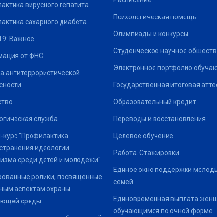
актика вирусного гепатита
Психологическая помощь
актика сахарного диабета
Олимпиады и конкурсы
19: Важное
Студенческое научное обществ
ация от ФНС
Электронное портфолио обуча
а антитеррористической
сности
Государственная итоговая атте
ство
Образовательный кредит
огическая служба
Переводы и восстановления
-курс "Профилактика
Целевое обучение
странения идеологии
Работа. Стажировки
изма среди детей и молодежи"
Единое окно поддержки молод
ованные ролики, посвященные
семей
ным аспектам охраны
Единовременная выплата жен
ающей среды
обучающимся по очной форме