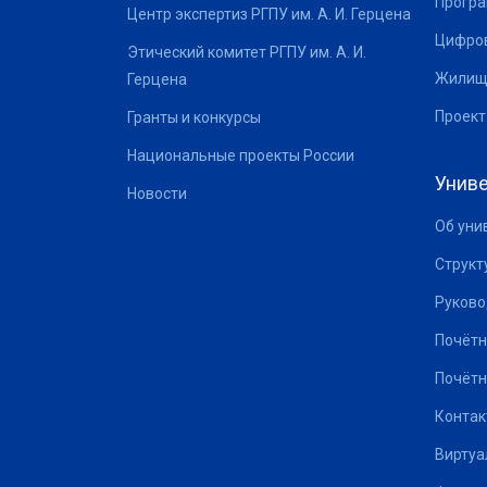
Програ
Центр экспертиз РГПУ им. А. И. Герцена
Цифров
Этический комитет РГПУ им. А. И.
Жилищ
Герцена
Проект
Гранты и конкурсы
Национальные проекты России
Униве
Новости
Об уни
Структ
Руково
Почётн
Почётн
Контак
Виртуа