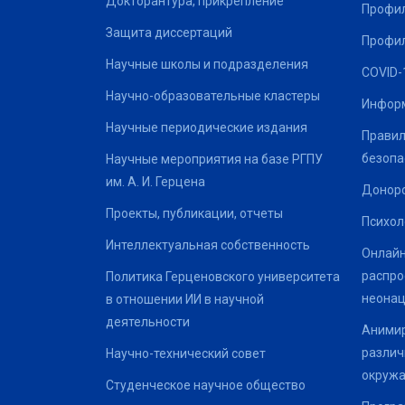
Докторантура, прикрепление
Профил
Защита диссертаций
Профил
Научные школы и подразделения
COVID-
Научно-образовательные кластеры
Информ
Научные периодические издания
Правил
безопа
Научные мероприятия на базе РГПУ
им. А. И. Герцена
Донор
Проекты, публикации, отчеты
Психол
Интеллектуальная собственность
Онлайн
распро
Политика Герценовского университета
неонац
в отношении ИИ в научной
деятельности
Анимир
различ
Научно-технический совет
окруж
Студенческое научное общество