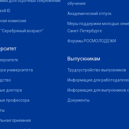
мма долгосрочных сбережений
обучения
ой ID
Академический отпуск
ная комиссия
Меры поддержки молодых семе
 "Серебряный возраст"
Санкт-Петербурге
Форумы РОСМОЛОДЕЖИ
рситет
Выпускникам
верситете
ура университета
Трудоустройство выпускников
дство
Информация для работодателе
ые доктора
Информация для выпускников с
ые профессора
Документы
ты
льная приемная