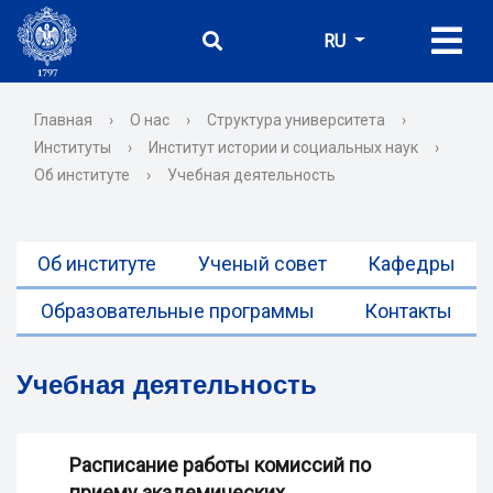
RU
Главная
›
О нас
›
Структура университета
›
Институты
›
Институт истории и социальных наук
›
Об институте
›
Учебная деятельность
Об институте
Ученый совет
Кафедры
Образовательные программы
Контакты
Учебная деятельность
Расписание работы комиссий по
приему академических