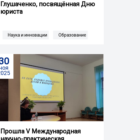
Глушаченко, посвящённая Дню
юриста
Наука и инновации
Образование
30
ноя
2025
Прошла V Международная
научно-практическая