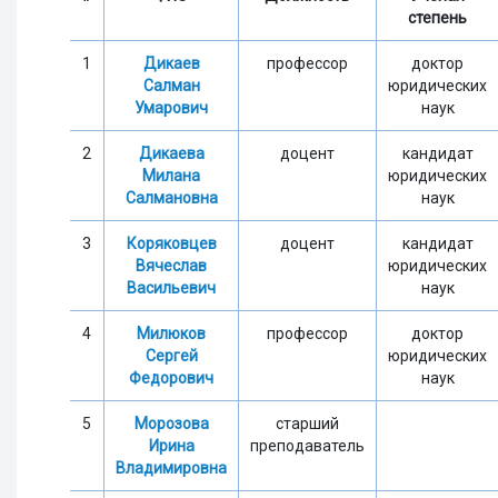
степень
1
Дикаев
профессор
доктор
Салман
юридических
Умарович
наук
2
Дикаева
доцент
кандидат
Милана
юридических
Салмановна
наук
3
Коряковцев
доцент
кандидат
Вячеслав
юридических
Васильевич
наук
4
Милюков
профессор
доктор
Сергей
юридических
Федорович
наук
5
Морозова
старший
Ирина
преподаватель
Владимировна