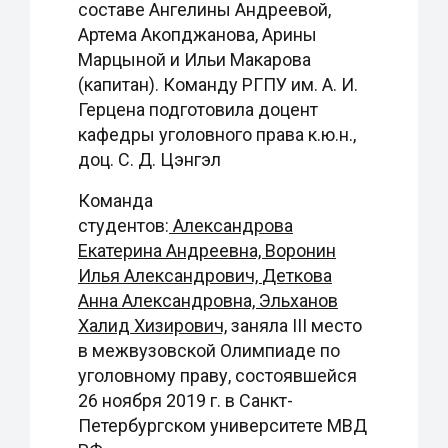
составе Ангелины Андреевой,
Артема Акопджанова, Арины
Марцыной и Ильи Макарова
(капитан). Команду РГПУ им. А. И.
Герцена подготовила доцент
кафедры уголовного права к.ю.н.,
доц. С. Д. Цэнгэл
Команда
студентов:
Александрова
Екатерина Андреевна,
Воронин
Илья Александрович,
Деткова
Анна Александровна,
Эльханов
Халид Хизирович,
заняла III место
в межвузовской Олимпиаде по
уголовному праву, состоявшейся
26 ноября 2019 г. в Санкт-
Петербургском университете МВД