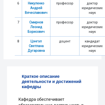
6
Никуленко
профессор
доктор
Андрей
юридических
Вячеславович
наук
7
Смирнов
профессор
доктор
Леонид
юридических
Борисович
наук
8
Цэнгэл
доцент
кандидат
Светлана
юридических
Дугаровна
наук
Краткое описание
деятельности и достижений
кафедры
Кафедра обеспечивает