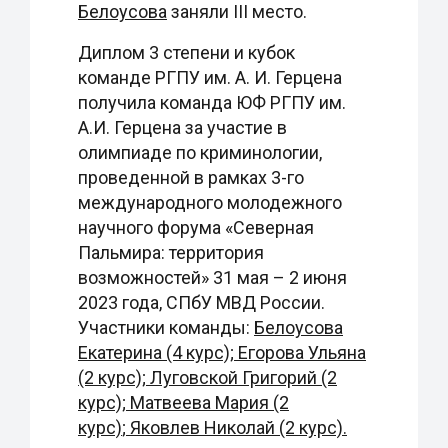
Белоусова
заняли III место.
Диплом 3 степени и кубок
команде РГПУ им. А. И. Герцена
получила команда ЮФ РГПУ им.
А.И. Герцена за участие в
олимпиаде по криминологии,
проведенной в рамках 3-го
международного молодежного
научного форума «Северная
Пальмира: территория
возможностей» 31 мая – 2 июня
2023 года, СПбУ МВД России.
Участники команды:
Белоусова
Екатерина (4 курс);
Егорова Ульяна
(2 курс);
Луговской Григорий (2
курс);
Матвеева Мария (2
курс)
;
Яковлев Николай (2 курс).