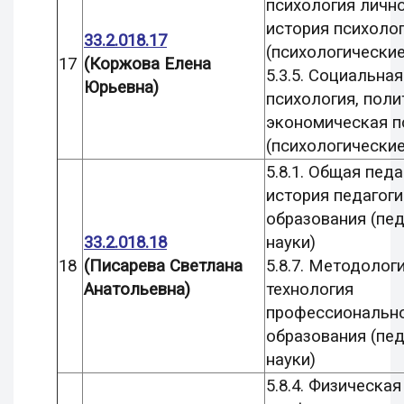
психология лично
история психоло
33.2.018.17
(психологические
17
(Коржова Елена
5.3.5. Социальная
Юрьевна)
психология, поли
экономическая п
(психологические
5.8.1. Общая педа
история педагоги
образования (пе
33.2.018.18
науки)
18
(П
исарева Светлана
5.8.7. Методологи
Анатольевна)
технология
профессиональн
образования (пе
науки)
5.8.4. Физическая