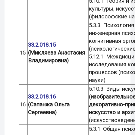
5.10.1. Теория и 
культуры, искусс
(философские на
5.3.3. Психология
инженерная псих
когнитивная эрг
33.2.018.15
(психологические
15
(Микляева Анастасия
5.12.1. Междисц
Владимировна)
исследования ко
процессов (псих
науки)
5.10.3. Виды иску
33.2.018.16
(
изобразительное
16
(Сапанжа Ольга
декоративно-при
Сергеевна)
искусство и архи
(искусствоведен
5.3.1. Общая псих