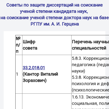
Советы по защите диссертаций на соискание
ученой степени кандидата наук,
на соискание ученой степени доктора наук
на базе
РГПУ им. А. И. Герцена
№
Шифр
Перечень научны
п/
совета
специальностей
п
5.8.3. Коррекцио
педагогика (педа
33.2.018.01
науки)
1
(Кантор Виталий
5.3.8. Коррекцио
Зорахович)
психология и де
(психологические
1.6.13. Экономич
социальная, поли