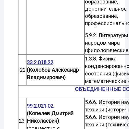
образование,
дополнительное
образование,
профессионально
5.9.2. Литературы
народов мира
(филологические
1.3.8. Физика
33.2.018.2
2
конденсированно
22
(Колобов Александр
состояния (физик
Владимирович)
математические 
ОБЪЕДИНЕННЫЕ С
5.6.6. История на
99.2.021.02
техники (историч
(Копелев Дмитрий
5.6.6. История на
23
Николаевич)
техники (техниче
(совместно с