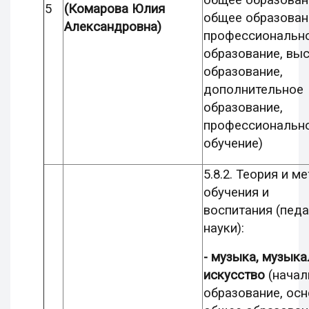
общее образован
5
(Комарова Юлия
общее образован
Александровна)
профессиональн
образование, вы
образование,
дополнительное
образование,
профессиональн
обучение)
5.8.2. Теория и м
обучения и
воспитания
(педа
науки):
-
музыка, музыка
искусство
(начал
образование, ос