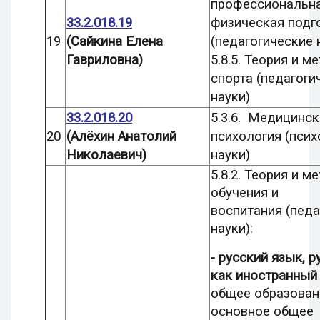
профессиональн
33.2.018.1
9
физическая подг
1
9
(Сайкина Елена
(педагогические 
Гавриловна)
5.8.5. Теория и м
спорта (педагоги
науки)
33.2.018.20
5.3.6. Медицинск
20
(Алёхин Анатолий
психология (пси
Николаевич)
науки)
5.8.2. Теория и м
обучения и
воспитания (педа
науки):
-
русский язык, р
как иностранный
общее образован
основное общее