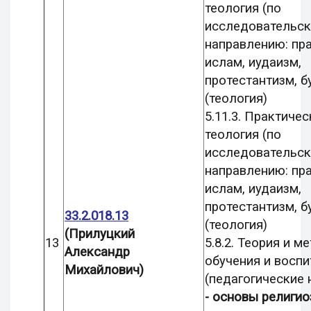
теология (по
исследовательс
направлению: пр
ислам, иудаизм,
протестантизм, б
(теология)
5.11.3. Практичес
теология (по
исследовательс
направлению: пр
ислам, иудаизм,
протестантизм, б
33.2.018.13
(теология)
(Прилуцкий
13
5.8.2. Теория и м
Александр
обучения и воспи
Михайлович)
(педагогические н
-
основы религио