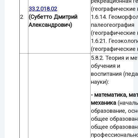
рекреационная г
33.2.018.02
(географические 
2
(Субетто Дмитрий
1.6.14. Геоморфо
Александрович)
палеогеография
(географические 
1.6.21. Геоэколог
(географические 
5.8.2. Теория и м
обучения и
воспитания
(педа
науки):
-
математика, ма
механика
(начал
образование, ос
общее образован
общее образован
профессиональн