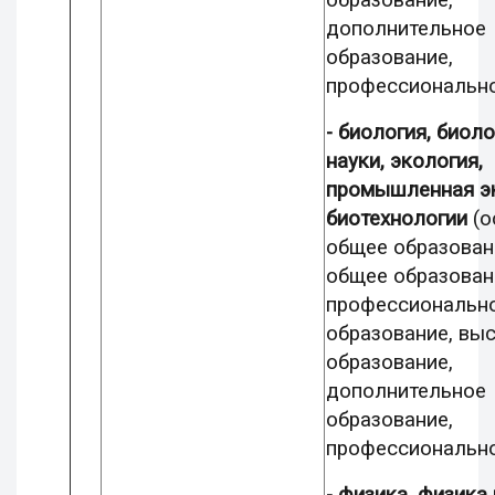
образование,
дополнительное
образование,
профессионально
- биология, биол
науки, экология,
промышленная эк
биотехнологии
(о
общее образован
общее образован
профессиональн
образование, вы
образование,
дополнительное
образование,
профессионально