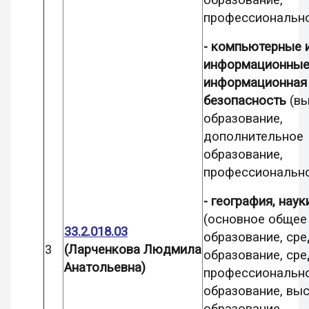
образование,
профессионально
- компьютерные 
информационные 
информационная
безопасность
(в
образование,
дополнительное
образование,
профессионально
- география, наук
(основное общее
33.2.018.03
образование, ср
3
(Ларченкова Людмила
образование, ср
Анатольевна)
профессиональн
образование, вы