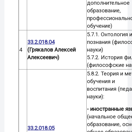
дополнительное
образование,
профессиональн
обучение)
5.7.1. Онтология 
33.2.018.04
познания (филос
4
(Грякалов Алексей
науки)
Алексеевич)
5.7.2. История ф
(философские на
5.8.2. Теория и м
обучения и
воспитания
(педа
науки):
-
иностранные яз
(начальное обще
образование, ос
33.2.018.05