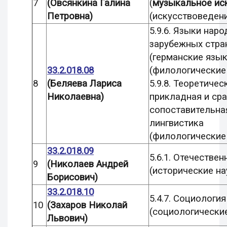
7
(Овсянкина Галина
(
музыкальное ис
Петровна)
(искусствоведен
5.9.6. Языки наро
зарубежных стра
(германские язык
33.2.018.08
(филологические
8
(Беляева Лариса
5.9.8. Теоретичес
Николаевна)
прикладная и ср
сопоставительна
лингвистика
(филологические
33.2.018.09
5.6.1. Отечествен
9
(Николаев Андрей
(исторические на
Борисович)
33.2.018.10
5.4.7. Социологи
10
(Захаров Николай
(социологические
Львович)