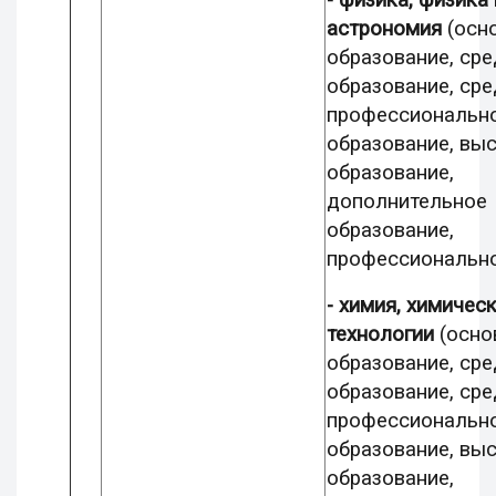
- физика, физика 
астрономия
(осн
образование, ср
образование, ср
профессиональн
образование, вы
образование,
дополнительное
образование,
профессиональн
- химия, химичес
технологии
(осно
образование, ср
образование, ср
профессиональн
образование, вы
образование,