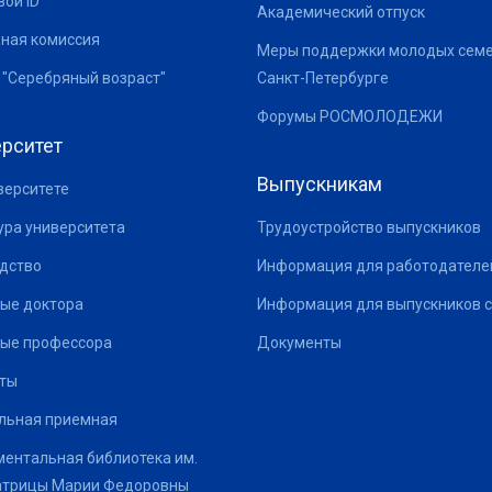
ой ID
Академический отпуск
ная комиссия
Меры поддержки молодых семе
 "Серебряный возраст"
Санкт-Петербурге
Форумы РОСМОЛОДЕЖИ
рситет
Выпускникам
верситете
ура университета
Трудоустройство выпускников
дство
Информация для работодателе
ые доктора
Информация для выпускников с
ые профессора
Документы
ты
льная приемная
ентальная библиотека им.
атрицы Марии Федоровны