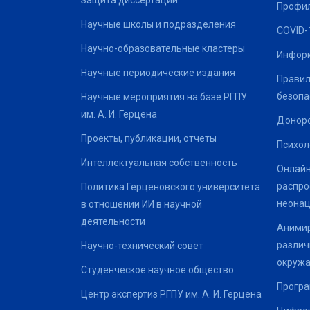
Защита диссертаций
Профил
Научные школы и подразделения
COVID-
Научно-образовательные кластеры
Информ
Научные периодические издания
Правил
безопа
Научные мероприятия на базе РГПУ
им. А. И. Герцена
Донор
Проекты, публикации, отчеты
Психол
Интеллектуальная собственность
Онлайн
распро
Политика Герценовского университета
неонац
в отношении ИИ в научной
деятельности
Анимир
различ
Научно-технический совет
окруж
Студенческое научное общество
Програ
Центр экспертиз РГПУ им. А. И. Герцена