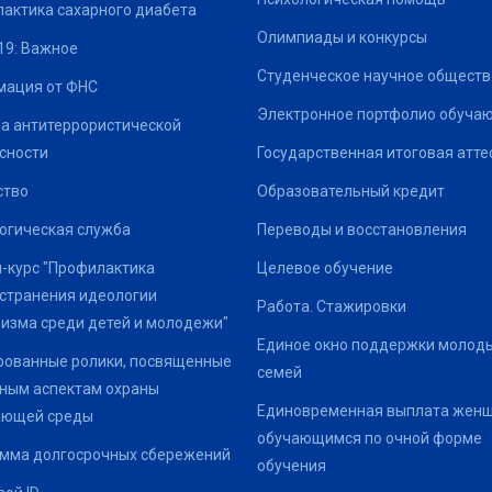
актика сахарного диабета
Олимпиады и конкурсы
19: Важное
Студенческое научное обществ
ация от ФНС
Электронное портфолио обуча
а антитеррористической
сности
Государственная итоговая атте
ство
Образовательный кредит
огическая служба
Переводы и восстановления
-курс "Профилактика
Целевое обучение
странения идеологии
Работа. Стажировки
изма среди детей и молодежи"
Единое окно поддержки молод
ованные ролики, посвященные
семей
ным аспектам охраны
Единовременная выплата жен
ающей среды
обучающимся по очной форме
мма долгосрочных сбережений
обучения