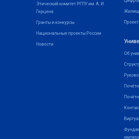
Цифров
Этический комитет РГПУ им. А. И.
Жилищ
Герцена
Проект
Гранты и конкурсы
Национальные проекты России
Униве
Новости
Об уни
Структ
Руково
Почётн
Почётн
Контак
Виртуа
Фундам
импер