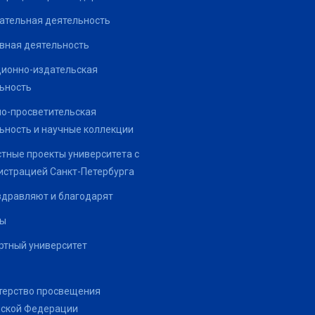
ательная деятельность
вная деятельность
ионно-издательская
ьность
о-просветительская
ьность и научные коллекции
тные проекты университета с
страцией Санкт-Петербурга
здравляют и благодарят
ты
тный университет
терство просвещения
йской Федерации