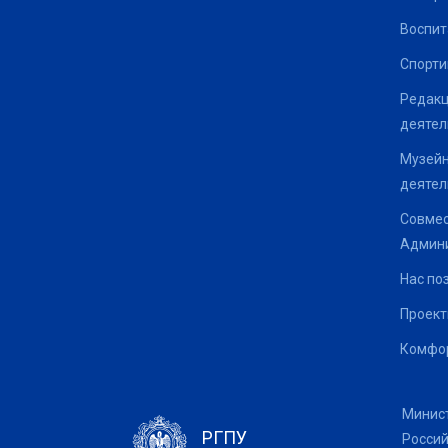
Воспит
Спорти
Редакц
деятел
Музейн
деятел
Совмес
Админи
Нас по
Проек
Комфор
Минис
РГПУ
Росси