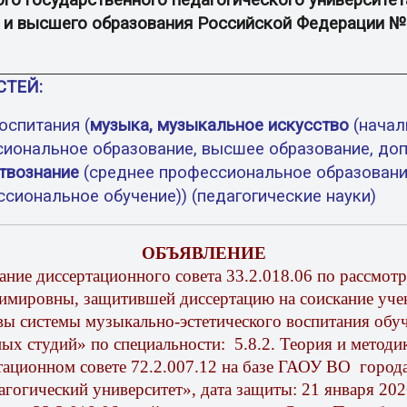
го государственного педагогического университета
и и высшего образования Российской Федерации №
ТЕЙ:
воспитания (
музыка, музыкальное искусство
(начал
сиональное образование, высшее образование, доп
твознание
(среднее профессиональное образовани
сиональное обучение)) (педагогические науки)
ОБЪЯВЛЕНИЕ
едание диссертационного совета 33.2.018.06 по рассм
димировны,
защитившей диссертацию
на соискание уче
ы системы музыкально-эстетического воспитания обу
ных студий» по специальности:
5.8.2. Т
еория и методи
ртационном совете 72.2.007.12 на базе ГАОУ ВО горо
агогический университет», д
ата защиты: 21
января 202