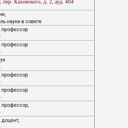
, пер. Каховского, д. 2, ауд. 404
ие,
ль науки в совете
, профессор
ки)
к, профессор
ки)
аук
и)
, профессор
)
к, профессор
ки)
, профессор,
ки)
 доцент,
ки)