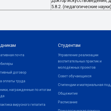
Доктор искусствоведения, 
5.8.2. (педагогические науки
удникам
Студентам
ативная почта
Управление реализации
воспитательных практик и
юбиляры
молодёжных проектов
тивный договор
Совет обучающихся
а оплаты труда
Стипендии и материальная по
ники, награжденные по итогам
Общежитие
ода
Расписание
актика вирусного гепатита
Психологическая помощь