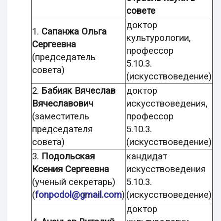
совете
доктор
1.
Сапанжа Ольга
культурологии,
Сергеевна
профессор
(председатель
5.10.3.
совета)
(искусствоведение)
2.
Бабияк Вячеслав
доктор
Вячеславович
искусствоведения,
(заместитель
профессор
председателя
5.10.3.
совета)
(искусствоведение)
3.
Подольская
кандидат
Ксения Сергеевна
искусствоведения
(
ученый секретарь)
5.10.3.
(
fonpodol@gmail.com
)
(искусствоведение)
доктор