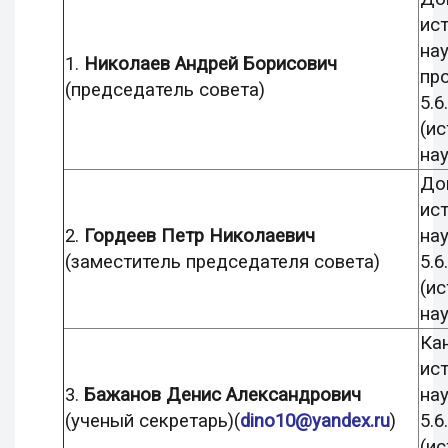
ис
нау
1.
Николаев Андрей Борисович
пр
(председатель совета)
5.6.
(и
нау
До
ис
2.
Гордеев Петр Николаевич
на
(заместитель председателя совета)
5.6.
(и
нау
Ка
ис
3.
Бажанов Денис Александрович
нау
(ученый секретарь)(
dino10@yandex
.ru
)
5.6.
(и