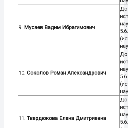
нау
До
ис
нау
9.
Мусаев Вадим Ибрагимович
5.6.
(и
нау
До
ис
нау
10.
Соколов Роман Александрович
5.6.
(и
нау
До
ис
нау
11.
Твердюкова Елена Дмитриевна
5.6.