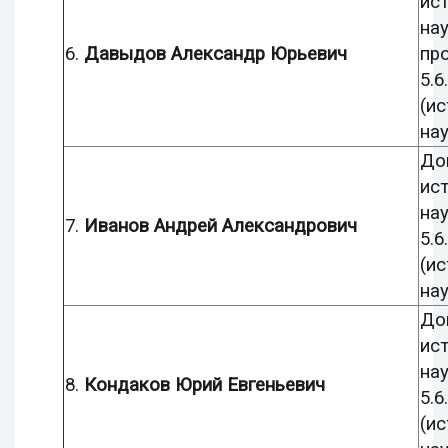
ис
нау
6.
Давыдов Александр Юрьевич
пр
5.6.
(и
нау
До
ис
нау
7.
Иванов Андрей Александрович
5.6.
(и
нау
До
ис
нау
8.
Кондаков Юрий Евгеньевич
5.6.
(и