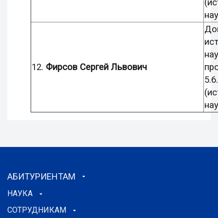
(и
нау
До
ис
нау
12.
Фирсов Сергей Львович
пр
5.6.
(и
нау
АБИТУРИЕНТАМ
НАУКА
СОТРУДНИКАМ