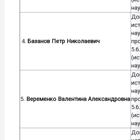
нау
До
ис
нау
4.
Базанов Петр Николаевич
пр
5.6.
(и
на
До
ис
нау
5.
Веременко Валентина Александровна
пр
5.6.
(и
нау
До