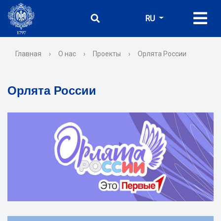
RU
Главная
›
О нас
›
Проекты
›
Орлята России
Орлята России