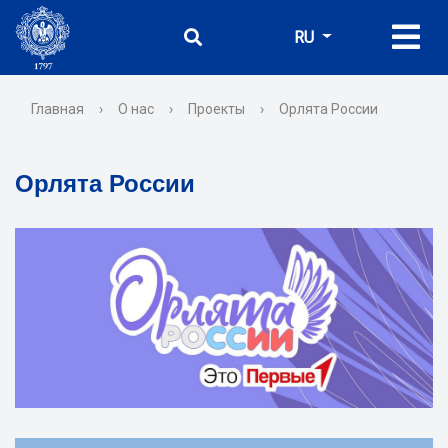
RU
Главная
›
О нас
›
Проекты
›
Орлята России
Орлята России