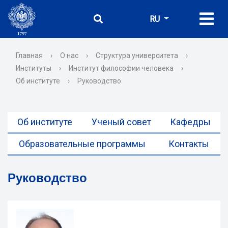
RU
Главная
›
О нас
›
Структура университета
›
Институты
›
Институт философии человека
›
Об институте
›
Руководство
Об институте
Ученый совет
Кафедры
Образовательные программы
Контакты
Руководство