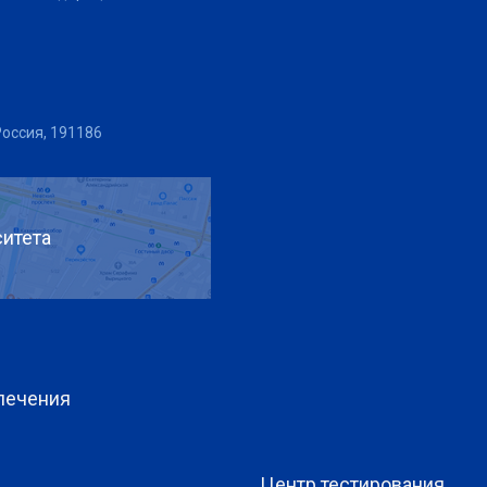
Россия, 191186
итета
печения
Центр тестирования