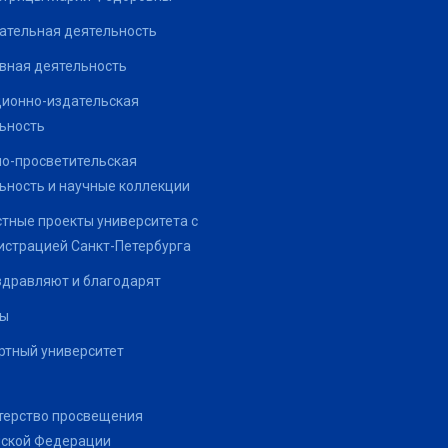
ательная деятельность
вная деятельность
ионно-издательская
ьность
о-просветительская
ьность и научные коллекции
тные проекты университета с
страцией Санкт-Петербурга
здравляют и благодарят
ты
тный университет
терство просвещения
йской Федерации