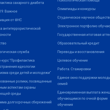
Психологическая помощь
актика сахарного диабета
Олимпиады и конкурсы
19: Важное
Студенческое научное обществ
ация от ФНС
Электронное портфолио обуча
а антитеррористической
сности
Государственная итоговая атте
ство
Образовательный кредит
огическая служба
Переводы и восстановления
-курс "Профилактика
Целевое обучение
странения идеологии
Работа. Стажировки
изма среди детей и молодежи"
Единое окно поддержки молод
ованные ролики, посвященные
семей
ным аспектам охраны
Единовременная выплата жен
ающей среды
обучающимся по очной форме
мма долгосрочных сбережений
обучения