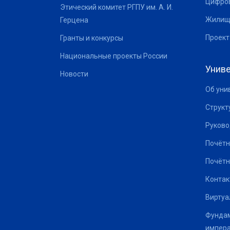
Цифров
Этический комитет РГПУ им. А. И.
Жилищ
Герцена
Проект
Гранты и конкурсы
Национальные проекты России
Униве
Новости
Об уни
Структ
Руково
Почётн
Почётн
Контак
Виртуа
Фундам
импер