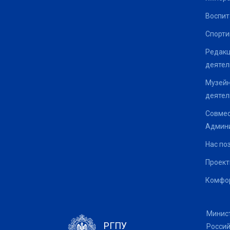
Воспит
Спорти
Редакц
деятел
Музейн
деятел
Совмес
Админи
Нас по
Проек
Комфор
Минис
РГПУ
Росси