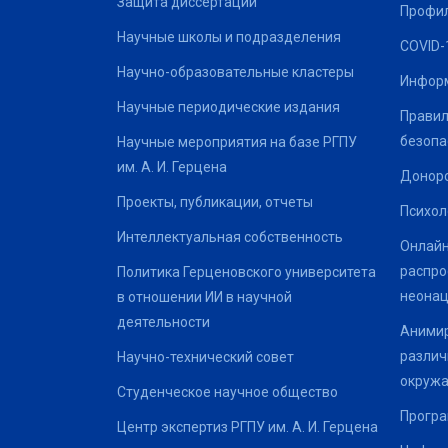
Защита диссертаций
Профил
Научные школы и подразделения
COVID-
Научно-образовательные кластеры
Информ
Научные периодические издания
Правил
безопа
Научные мероприятия на базе РГПУ
им. А. И. Герцена
Донор
Проекты, публикации, отчеты
Психол
Интеллектуальная собственность
Онлайн
распро
Политика Герценовского университета
неонац
в отношении ИИ в научной
деятельности
Анимир
различ
Научно-технический совет
окруж
Студенческое научное общество
Програ
Центр экспертиз РГПУ им. А. И. Герцена