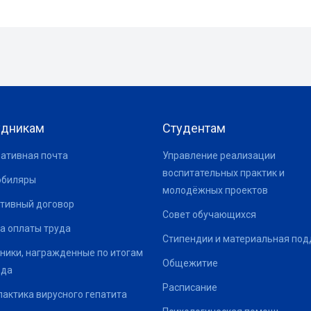
удникам
Студентам
ативная почта
Управление реализации
воспитательных практик и
юбиляры
молодёжных проектов
тивный договор
Совет обучающихся
а оплаты труда
Стипендии и материальная по
ники, награжденные по итогам
Общежитие
ода
Расписание
актика вирусного гепатита