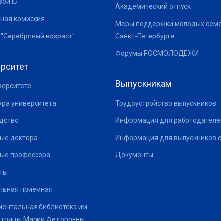
ой ID
Академический отпуск
ная комиссия
Меры поддержки молодых семе
 "Серебряный возраст"
Санкт-Петербурге
Форумы РОСМОЛОДЕЖИ
рситет
Выпускникам
верситете
ура университета
Трудоустройство выпускников
дство
Информация для работодателе
ые доктора
Информация для выпускников с
ые профессора
Документы
ты
льная приемная
ентальная библиотека им.
атрицы Марии Федоровны