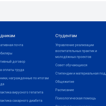
удникам
Студентам
ативная почта
Управление реализации
воспитательных практик и
юбиляры
молодёжных проектов
тивный договор
Совет обучающихся
а оплаты труда
Стипендии и материальная по
ники, награжденные по итогам
Общежитие
ода
Расписание
актика вирусного гепатита
Психологическая помощь
актика сахарного диабета