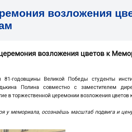
ремония возложения цв
цам
церемония возложения цветов к Мемо
и 81-годовщины Великой Победы студенты инсти
дькина Полина совместно с заместителем дире
тие в торжественной церемонии возложения цветов 
оя у мемориала, осознаёшь масштаб подвига и цену