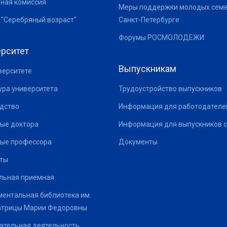
ная комиссия
Меры поддержки молодых семе
 "Серебряный возраст"
Санкт-Петербурге
Форумы РОСМОЛОДЕЖИ
рситет
Выпускникам
верситете
ура университета
Трудоустройство выпускников
дство
Информация для работодателе
ые доктора
Информация для выпускников с
ые профессора
Документы
ты
льная приемная
ентальная библиотека им.
атрицы Марии Федоровны
ательная деятельность