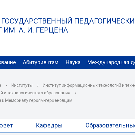
 ГОСУДАРСТВЕННЫЙ ПЕДАГОГИЧЕСК
ИМ. А. И. ГЕРЦЕНА
ование
Абитуриентам
Наука
Международная д
а
›
Институты
›
Институт информационных технологий и техн
й и технологического образования
›
в к Мемориалу героям-герценовцам
овет
Кафедры
Образовательны