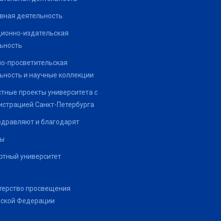
вная деятельность
ионно-издательская
ьность
о-просветительская
ьность и научные коллекции
тные проекты университета с
страцией Санкт-Петербурга
здравляют и благодарят
ты
тный университет
терство просвещения
йской Федерации