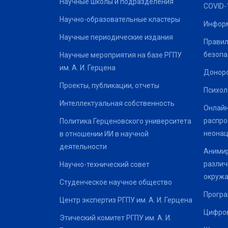
Научные школы и подразделения
COVID-
Научно-образовательные кластеры
Информ
Научные периодические издания
Правил
безопа
Научные мероприятия на базе РГПУ
им. А. И. Герцена
Донор
Проекты, публикации, отчеты
Психол
Интеллектуальная собственность
Онлайн
распро
Политика Герценовского университета
неонац
в отношении ИИ в научной
деятельности
Анимир
различ
Научно-технический совет
окруж
Студенческое научное общество
Програ
Центр экспертиз РГПУ им. А. И. Герцена
Цифров
Этический комитет РГПУ им. А. И.