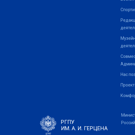
Спорти
Редакц
деятел
Музейн
деятел
Совмес
Админи
Нас по
Проек
Комфор
Минис
РГПУ
Росси
ИМ. А. И. ГЕРЦЕНА