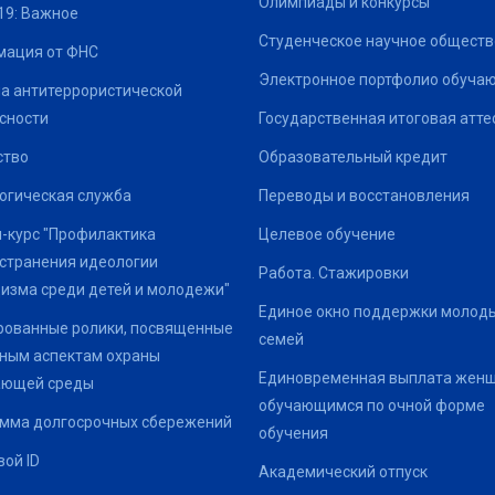
Олимпиады и конкурсы
19: Важное
Студенческое научное обществ
ация от ФНС
Электронное портфолио обуча
а антитеррористической
сности
Государственная итоговая атте
ство
Образовательный кредит
огическая служба
Переводы и восстановления
-курс "Профилактика
Целевое обучение
странения идеологии
Работа. Стажировки
изма среди детей и молодежи"
Единое окно поддержки молод
ованные ролики, посвященные
семей
ным аспектам охраны
Единовременная выплата жен
ающей среды
обучающимся по очной форме
мма долгосрочных сбережений
обучения
ой ID
Академический отпуск