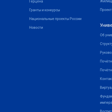
Жилищ
Герцена
Проект
Гранты и конкурсы
Национальные проекты России
Униве
Новости
Об уни
Структ
Руково
Почётн
Почётн
Контак
Виртуа
Фундам
импер
Воспит