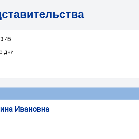
дставительства
13.45
е дни
ина Ивановна