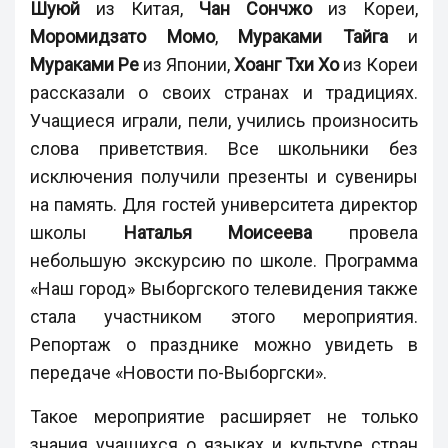
Шуюй
из Китая,
Чан Сончжо
из Кореи,
Моромидзато Момо
,
Мураками Тайга
и
Мураками Ре
из Японии,
Хоанг Тхи Хо
из Кореи
рассказали о своих странах и традициях.
Учащиеся играли, пели, учились произносить
слова приветствия. Все школьники без
исключения получили презенты и сувениры
на память. Для гостей университета директор
школы
Наталья Моисеева
провела
небольшую экскурсию по школе. Программа
«Наш город» Выборгского телевидения также
стала участником этого мероприятия.
Репортаж о празднике можно увидеть в
передаче «Новости по-Выборгски».
Такое мероприятие расширяет не только
знания учащихся о языках и культуре стран