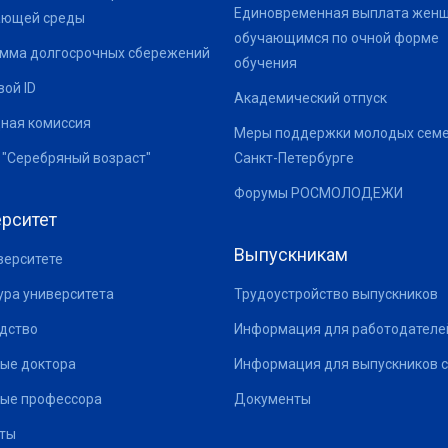
Единовременная выплата жен
ающей среды
обучающимся по очной форме
мма долгосрочных сбережений
обучения
ой ID
Академический отпуск
ная комиссия
Меры поддержки молодых семе
 "Серебряный возраст"
Санкт-Петербурге
Форумы РОСМОЛОДЕЖИ
рситет
Выпускникам
верситете
ура университета
Трудоустройство выпускников
дство
Информация для работодателе
ые доктора
Информация для выпускников с
ые профессора
Документы
ты