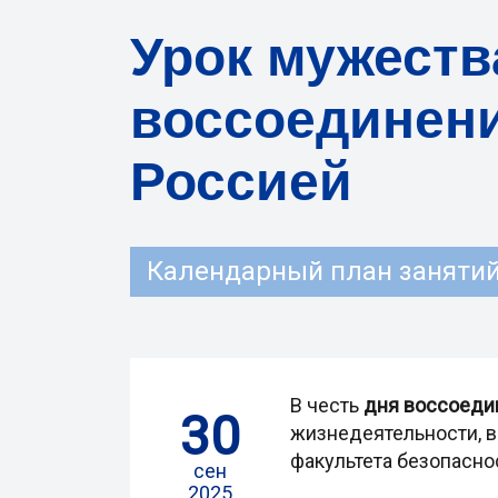
Урок мужест
воссоединени
Россией
Календарный план занятий 
В честь
дня воссоеди
30
жизнедеятельности, в
факультета безопасно
сен
2025