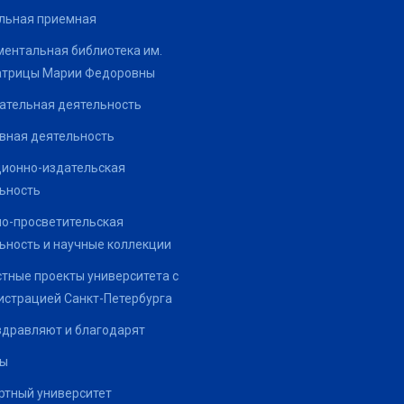
льная приемная
ентальная библиотека им.
атрицы Марии Федоровны
ательная деятельность
вная деятельность
ионно-издательская
ьность
о-просветительская
ьность и научные коллекции
тные проекты университета с
страцией Санкт-Петербурга
здравляют и благодарят
ты
тный университет