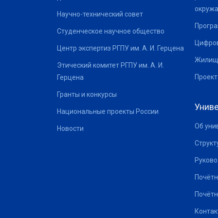
окруж
Научно-технический совет
Програ
Студенческое научное общество
Цифров
Центр экспертиз РГПУ им. А. И. Герцена
Жилищ
Этический комитет РГПУ им. А. И.
Проект
Герцена
Гранты и конкурсы
Униве
Национальные проекты России
Об уни
Новости
Структ
Руково
Почётн
Почётн
Контак