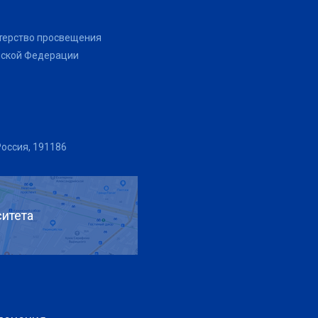
терство просвещения
йской Федерации
Россия, 191186
итета