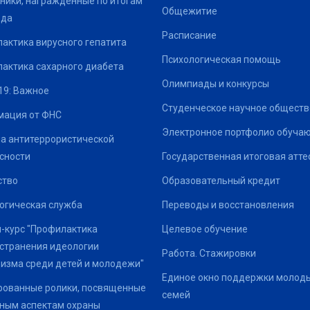
ники, награжденные по итогам
Общежитие
ода
Расписание
актика вирусного гепатита
Психологическая помощь
актика сахарного диабета
Олимпиады и конкурсы
19: Важное
Студенческое научное обществ
ация от ФНС
Электронное портфолио обуча
а антитеррористической
сности
Государственная итоговая атте
ство
Образовательный кредит
огическая служба
Переводы и восстановления
-курс "Профилактика
Целевое обучение
странения идеологии
Работа. Стажировки
изма среди детей и молодежи"
Единое окно поддержки молод
ованные ролики, посвященные
семей
ным аспектам охраны