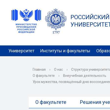
РОССИЙСКИЙ
УНИВЕРСИТЕТ 
Университет
Институты и факультеты
Образ
Главная
›
О нас
›
Структура университет
О факультете
›
Внеучебная деятельность
Урок мужества, посвящённый дню воссоединен
О факультете
Решения уче