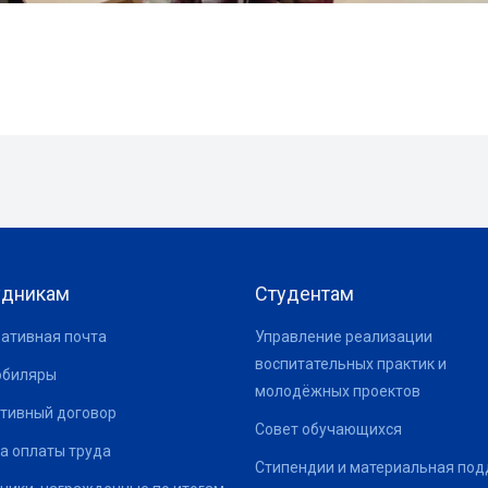
удникам
Студентам
ативная почта
Управление реализации
воспитательных практик и
юбиляры
молодёжных проектов
тивный договор
Совет обучающихся
а оплаты труда
Стипендии и материальная по