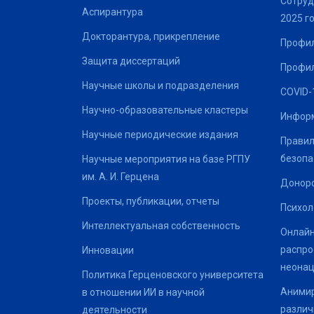
Сотруд
Аспирантура
2025 г
Докторантура, прикрепление
Профил
Защита диссертаций
Профил
Научные школы и подразделения
COVID-
Научно-образовательные кластеры
Информ
Научные периодические издания
Правил
безопа
Научные мероприятия на базе РГПУ
им. А. И. Герцена
Донор
Проекты, публикации, отчеты
Психол
Интеллектуальная собственность
Онлайн
распро
Инновации
неонац
Политика Герценовского университета
Анимир
в отношении ИИ в научной
различ
деятельности