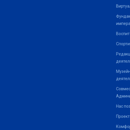
Виртуа
Фундам
импер
Воспит
Спорти
Редакц
деятел
Музейн
деятел
Совмес
Админи
Нас по
Проек
Комфор