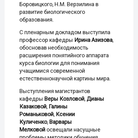
Боровицкого, Н.М. Верзилина в
развитие биологического
образования.
С пленарным докладом выступила
профессор кафедры
Ирина Азизова
,
обосновав необходимость
расширения понятийного аппарата
курса биологии для понимания
учащимися современной
естественнонаучной картины мира.
Выступления магистрантов
кафедры
Веры Козловой
,
Дианы
Казаковой
,
Галины
Романьковой
,
Ксении
Куличенко
,
Варвары
Мелковой
освещали насущные
проблемы методики обучения