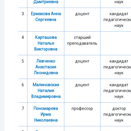
Дмитриевна
наук
3
Ермакова Анна
доцент
кандидат
Сергеевна
педагогическ
наук
4
Карташова
старший
Наталья
преподаватель
Викторовна
5
Левченко
доцент
кандидат
Анастасия
педагогическ
Леонидовна
наук
6
Малиновская
доцент
кандидат
Наталия
педагогическ
Владимировна
наук
7
Пономарева
профессор
доктор
Ирма
педагогическ
Николаевна
наук