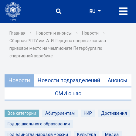
RU
Главная
›
Новости и анонсы
›
Новости
›
Сборная РГПУ им. А. И. Герцена впервые заняла
призовое место на чемпионате Петербурга по
спортивной аэробике
Новости
Новости подразделений
Анонсы
СМИ о нас
Все категории
Абитуриентам
НИР
Достижения
Год дошкольного образования
Год единства народов России
Культура
Медиа