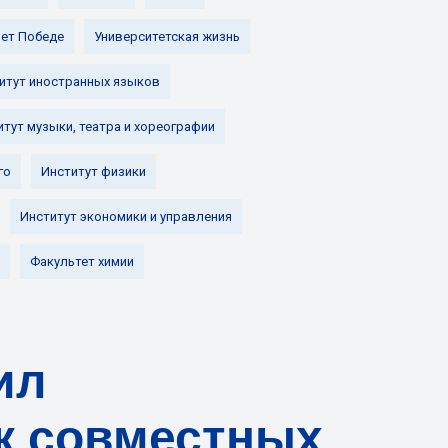
лет Победе
Университетская жизнь
итут иностранных языков
итут музыки, театра и хореографии
го
Институт физики
Институт экономики и управления
Факультет химии
ил
к совместных