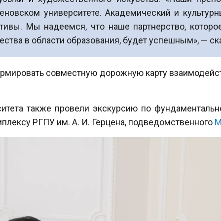
ценовском университете. Академический и культу
тивы. Мы надеемся, что наше партнерство, которо
ства в области образования, будет успешным», — ска
рмировать совместную дорожную карту взаимодейст
ситета также провели экскурсию по фундаменталь
лексу РГПУ им. А. И. Герцена, подведомственного
М