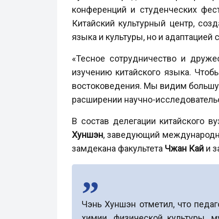
конференций и студенческих фест
Китайский культурный центр, созд
языка и культуры, но и адаптацией
«Тесное сотрудничество и друже
изучению китайского языка. Чтобы
востоковедения. Мы видим большую
расширении научно-исследовательс
В состав делегации китайского в
Хуншэн
, заведующий международ
замдекана факультета
Чжан Кай
и з
Чэнь Хуншэн отметил, что педа
химии, физической культуры, 