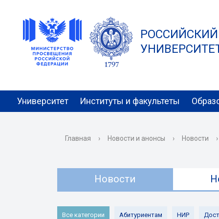
РОССИЙСКИЙ
УНИВЕРСИТЕТ 
Университет
Институты и факультеты
Образ
Главная
›
Новости и анонсы
›
Новости
›
Новости
Н
Все категории
Абитуриентам
НИР
Дост