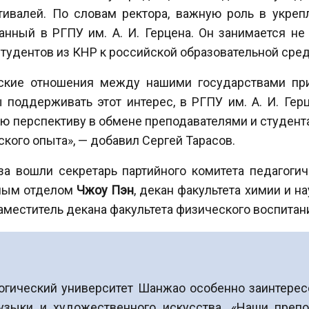
ивалей. По словам ректора, важную роль в укреп
анный в РГПУ им. А. И. Герцена. Он занимается не
 студентов из КНР к российской образовательной сред
ские отношения между нашими государствами при
 поддерживать этот интерес, в РГПУ им. А. И. Герц
 перспективу в обмене преподавателями и студент
кого опыта», — добавил Сергей Тарасов.
уза вошли секретарь партийного комитета педагог
ным отделом
Чжоу Пэн
, декан факультета химии и 
аместитель декана факультета физического воспита
гогический университет Шанжао особенно заинтерес
музыки и художественного искусства. «Наши преп