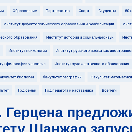
ии
Образование
Партнерство
Спорт
Студенты
80 
Институт дефектологического образования и реабилитации
Инст
ческого образования
Институт истории и социальных наук
Инст
Институт психологии
Институт русского языка как иностранно
тут философии человека
Институт художественного образования
акультет биологии
Факультет географии
Факультет математики
льтет
Год семьи
Год педагога и наставника
Все теги
И. Герцена предлож
ету Шанжао запус