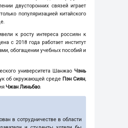
лении двусторонних связей играет
 только популяризацией китайского
е.
вели к росту интереса россиян к
ена с 2018 года работает институт
ами, обогащении учебных пособий и
ического университета Шанжао
Чэнь
наук об окружающей среде
Пэн Сиян
,
ния
Чжан Линьбао
.
ован в сотрудничестве в области
одаватели и студенты хотели бы