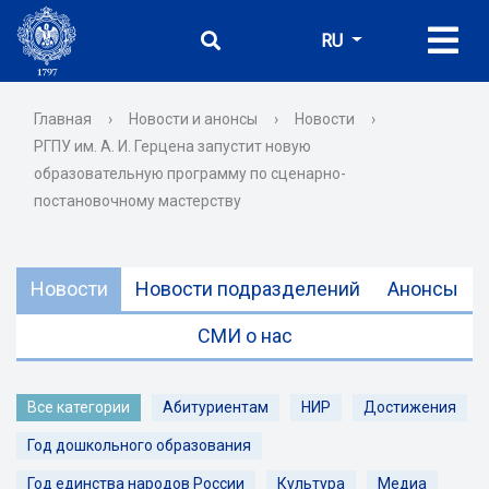
RU
Главная
›
Новости и анонсы
›
Новости
›
РГПУ им. А. И. Герцена запустит новую
образовательную программу по сценарно-
постановочному мастерству
Новости
Новости подразделений
Анонсы
СМИ о нас
Все категории
Абитуриентам
НИР
Достижения
Год дошкольного образования
Год единства народов России
Культура
Медиа