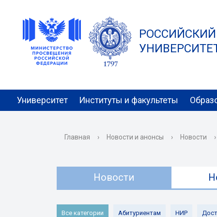
РОССИЙСКИЙ
УНИВЕРСИТЕТ 
Университет
Институты и факультеты
Образ
Главная
›
Новости и анонсы
›
Новости
›
Новости
Н
Все категории
Абитуриентам
НИР
Дост