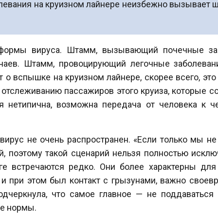
олевания на круизном лайнере неизбежно вызывает 
 формы вируса. Штамм, вызывающий почечные за
чаев. Штамм, провоцирующий легочные заболевани
ет о вспышке на круизном лайнере, скорее всего, э
отслеживанию пассажиров этого круиза, которые со
я нетипична, возможна передача от человека к че
 вирус не очень распространен. «Если только мы не
й, поэтому такой сценарий нельзя полностью искл
ге встречаются редко. Они более характерны для 
 при этом был контакт с грызунами, важно своевр
одчеркнула, что самое главное — не поддаваться 
е нормы.