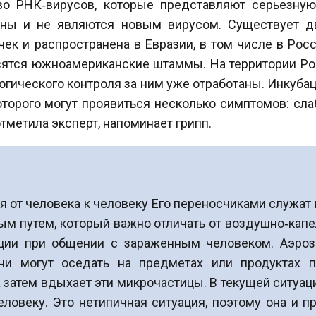
во РНК‑вирусов, которые представляют серьезную
тны и не являются новым вирусом. Существует д
к и распространена в Евразии, в том числе в Рос
сятся южноамериканские штаммы. На территории Ро
огического контроля за ним уже отработаны. Инкуб
которого могут проявиться несколько симптомов: с
отметила эксперт, напоминает грипп.
я от человека к человеку Его переносчиками служат
м путем, который важно отличать от воздушно‑капе
ции при общении с зараженным человеком. Аэроз
и могут оседать на предметах или продуктах пи
 затем вдыхает эти микрочастицы. В текущей ситуац
еловеку. Это нетипичная ситуация, поэтому она и п