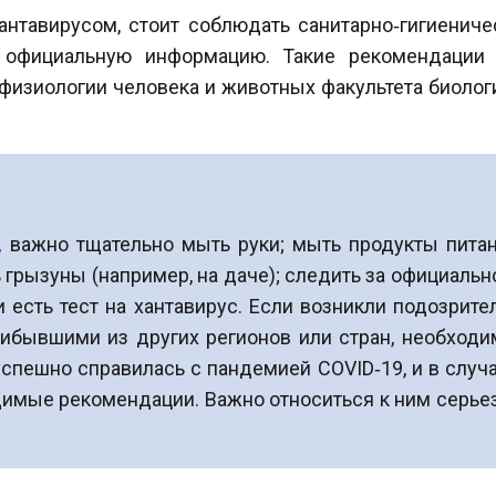
антавирусом, стоит соблюдать санитарно‑гигиениче
 официальную информацию. Такие рекомендации 
изиологии человека и животных факультета биологи
, важно тщательно мыть руки; мыть продукты пита
 грызуны (например, на даче); следить за официаль
 есть тест на хантавирус. Если возникли подозрит
ибывшими из других регионов или стран, необходим
успешно справилась с пандемией COVID‑19, и в случ
имые рекомендации. Важно относиться к ним серьезн