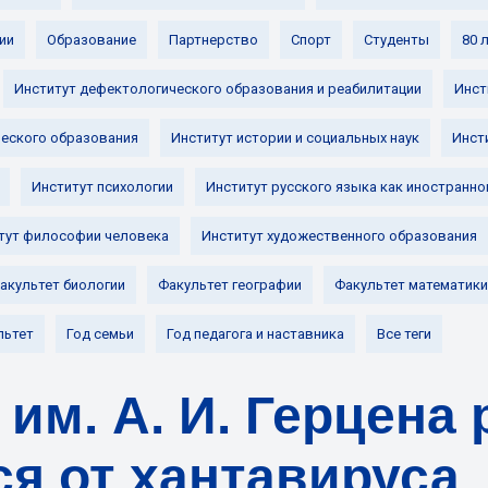
ии
Образование
Партнерство
Спорт
Студенты
80 
Институт дефектологического образования и реабилитации
Инст
ческого образования
Институт истории и социальных наук
Инст
Институт психологии
Институт русского языка как иностранно
тут философии человека
Институт художественного образования
акультет биологии
Факультет географии
Факультет математики
льтет
Год семьи
Год педагога и наставника
Все теги
им. А. И. Герцена 
ся от хантавируса