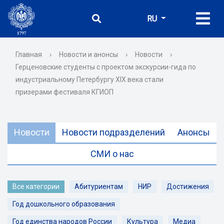
RU
Главная
›
Новости и анонсы
›
Новости
›
Герценовские студенты с проектом экскурсии-гида по
индустриальному Петербургу XIX века стали
призерами фестиваля КГИОП
Новости
Новости подразделений
Анонсы
СМИ о нас
Все категории
Абитуриентам
НИР
Достижения
Год дошкольного образования
Год единства народов России
Культура
Медиа