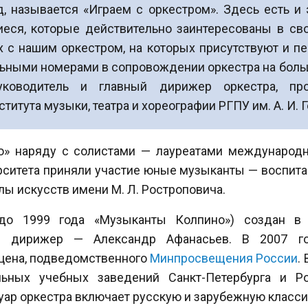
, называется «Играем с оркестром». Здесь есть и 
иеся, которые действительно заинтересованы в с
 с нашим оркестром, на которых присутствуют и пед
льными номерами в сопровождении оркестра на боль
уководитель и главный дирижер оркестра, пр
титута музыки, театра и хореографии РГПУ им. А. И. 
о» наряду с солистами — лауреатами международн
рситета приняли участие юные музыканты — воспит
олы искусств имени М. Л. Ростроповича.
до 1999 года «Музыканты Колпино») создан в 1
и дирижер — Александр Афанасьев. В 2007 го
рцена, подведомственного
Минпросвещения России
.
ьных учебных заведений Санкт-Петербурга и Ро
ар оркестра включает русскую и зарубежную класси