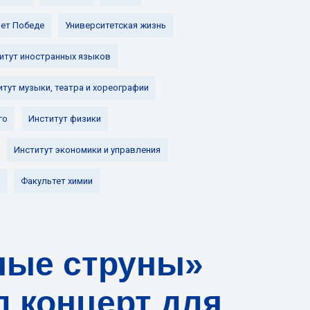
лет Победе
Университетская жизнь
итут иностранных языков
итут музыки, театра и хореографии
го
Институт физики
Институт экономики и управления
Факультет химии
ные струны»
л концерт для