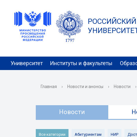
РОССИЙСКИЙ
УНИВЕРСИТЕТ 
Университет
Институты и факультеты
Образ
Главная
›
Новости и анонсы
›
Новости
›
Новости
Н
Все категории
Абитуриентам
НИР
Дост