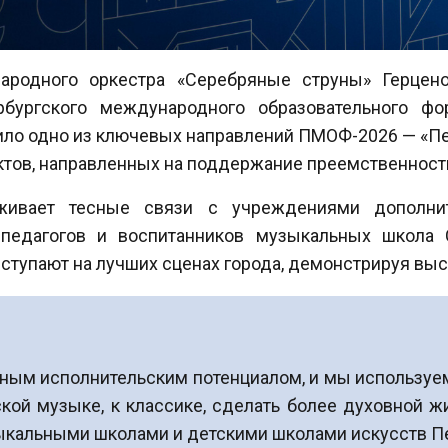
ародного оркестра «Серебряные струны» Герцено
рбургского международного образовательного ф
зило одно из ключевых направлений ПМОФ-2026 — «Пе
ктов, направленных на поддержание преемственност
ивает тесные связи с учреждениями дополните
педагогов и воспитанников музыкальных школа 
ступают на лучших сценах города, демонстрируя выс
чным исполнительским потенциалом, и мы используе
сской музыке, к классике, сделать более духовной 
кальными школами и детскими школами искусств Пете