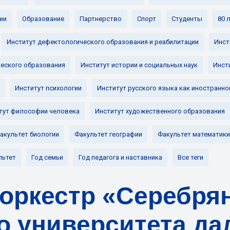
ии
Образование
Партнерство
Спорт
Студенты
80 
Институт дефектологического образования и реабилитации
Инст
ческого образования
Институт истории и социальных наук
Инст
Институт психологии
Институт русского языка как иностранно
тут философии человека
Институт художественного образования
акультет биологии
Факультет географии
Факультет математики
льтет
Год семьи
Год педагога и наставника
Все теги
оркестр «Серебря
о университета да