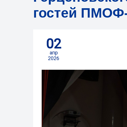
гостей ПМОФ
02
апр
2026