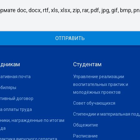
, docx, rtf, xls, xlsx, zip, rar, pdf, jpg, gif, bmp, png
ОТПРАВИТЬ
удникам
Студентам
ативная почта
Управление реализации
воспитательных практик и
юбиляры
молодёжных проектов
тивный договор
Совет обучающихся
а оплаты труда
Стипендии и материальная по
ники, награжденные по итогам
Общежитие
ода
Расписание
актика вирусного гепатита