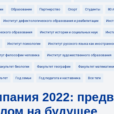
ии
Образование
Партнерство
Спорт
Студенты
80 
Институт дефектологического образования и реабилитации
Инст
ческого образования
Институт истории и социальных наук
Инст
Институт психологии
Институт русского языка как иностранно
тут философии человека
Институт художественного образования
акультет биологии
Факультет географии
Факультет математики
льтет
Год семьи
Год педагога и наставника
Все теги
пания 2022: пред
елом на будущее