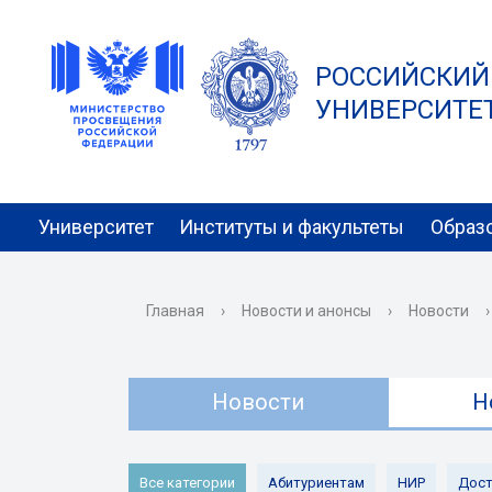
РОССИЙСКИЙ
УНИВЕРСИТЕТ 
Университет
Институты и факультеты
Образ
Главная
›
Новости и анонсы
›
Новости
›
Новости
Н
Все категории
Абитуриентам
НИР
Дост