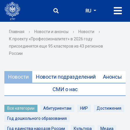
RU
Главная
›
Новости и анонсы
›
Новости
›
К проекту «Профессионалитет» в 2026 году
присоединятся еще 95 кластеров из 43 регионов
России
Новости
Новости подразделений
Анонсы
СМИ о нас
Все категории
Абитуриентам
НИР
Достижения
Год дошкольного образования
Год единства народов России
Культура
Медиа