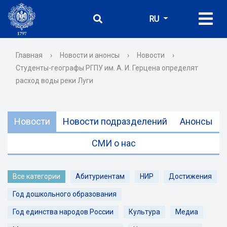
RU
Главная
›
Новости и анонсы
›
Новости
›
Студенты-географы РГПУ им. А. И. Герцена определят
расход воды реки Луги
Новости
Новости подразделений
Анонсы
СМИ о нас
Все категории
Абитуриентам
НИР
Достижения
Год дошкольного образования
Год единства народов России
Культура
Медиа