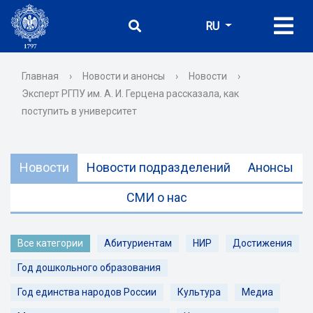
RU
Главная
›
Новости и анонсы
›
Новости
›
Эксперт РГПУ им. А. И. Герцена рассказала, как
поступить в университет
Новости
Новости подразделений
Анонсы
СМИ о нас
Все категории
Абитуриентам
НИР
Достижения
Год дошкольного образования
Год единства народов России
Культура
Медиа