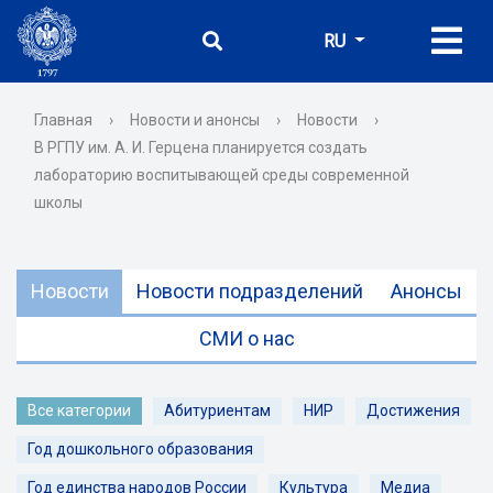
RU
Главная
›
Новости и анонсы
›
Новости
›
В РГПУ им. А. И. Герцена планируется создать
лабораторию воспитывающей среды современной
школы
Новости
Новости подразделений
Анонсы
СМИ о нас
Все категории
Абитуриентам
НИР
Достижения
Год дошкольного образования
Год единства народов России
Культура
Медиа