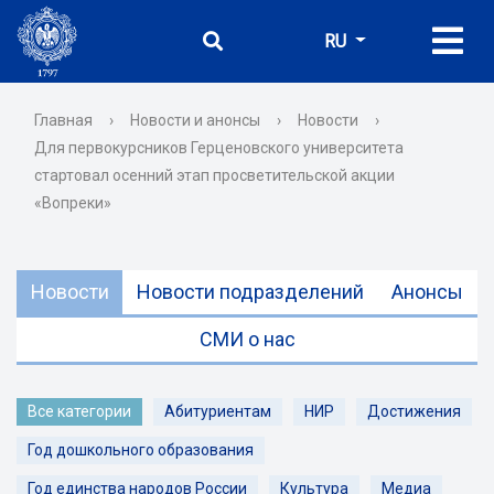
RU
Главная
›
Новости и анонсы
›
Новости
›
Для первокурсников Герценовского университета
стартовал осенний этап просветительской акции
«Вопреки»
Новости
Новости подразделений
Анонсы
СМИ о нас
Все категории
Абитуриентам
НИР
Достижения
Год дошкольного образования
Год единства народов России
Культура
Медиа