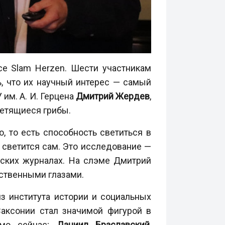
ce Slam Herzen. Шести участникам
ь, что их научный интерес — самый
им. А. И. Герцена
Дмитрий Жердев
,
ветящиеся грибы.
 то есть способность светиться в
м светится сам. Это исследование —
еских журналах. На слэме Дмитрий
бственными глазами.
з института истории и социальных
Саксонии стал значимой фигурой в
ямо сейчас;
Даниил Браславский
,