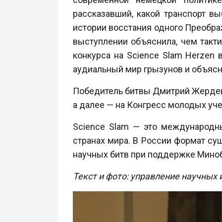
рассказавший, какой транспорт в
истории восстания одного Преобра
выступлении объяснила, чем такт
конкурса на Science Slam Herzen
аудиальный мир грызунов и объясни
Победитель битвы Дмитрий Жердев 
а далее — на Конгресс молодых уч
Science Slam — это международны
странах мира. В России формат сущ
научных битв при поддержке Миноб
Текст и фото: управление научных 