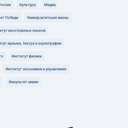
России
Культура
Медиа
лет Победе
Университетская жизнь
итут иностранных языков
итут музыки, театра и хореографии
го
Институт физики
Институт экономики и управления
Факультет химии