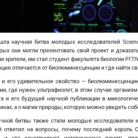
шла научная битва молодых исследователей Scien
орых они могли презентовать свой проект и доказат
 зрители, им стал студент факультета биологии РГПУ 
нция отличается от биолюминесценции и где найти с
и его удивительное свойство — биолюминесценцию,
ии, где нужен ультрафиолет, в этом случае организ
а и его будущей научной публикации в микологич
инах, а о магии природы, которую можно увидеть со
учной битвы также стали молодые исследователи и
й ответил на вопросы, почему последний король 
е и кто конструирует историческую память пр