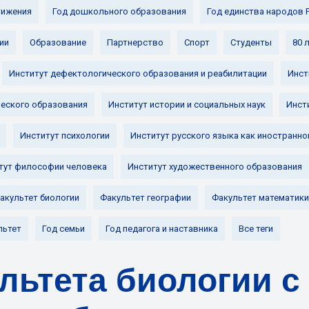
ижения
Год дошкольного образования
Год единства народов 
ии
Образование
Партнерство
Спорт
Студенты
80 
Институт дефектологического образования и реабилитации
Инст
ческого образования
Институт истории и социальных наук
Инст
Институт психологии
Институт русского языка как иностранно
тут философии человека
Институт художественного образования
акультет биологии
Факультет географии
Факультет математики
льтет
Год семьи
Год педагога и наставника
Все теги
льтета биологии с