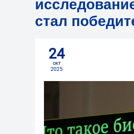
исследовани
стал победит
24
окт
2025