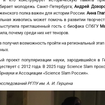
ыбирает молодежь Санкт-Петербурга;
Андрей Дозор
женского полка важен для истории России.
Анна Гла
ильная живопись может помочь в развитии творчес
 выступила приглашенный гость с биофака СПбГУ
Ма
ла, почему среди них нет теноров.
получил возможность пройти на региональный этап У
еных.
й проект популяризации науки, зародившийся в Г
ествует с 2012 года. В 2025 году Science Slam прох
рнауки и Ассоциации «Science Slam Россия».
исследований РГПУ им. А. И. Герцена