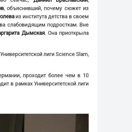
ов
, объяснивший, почему сюжет из
голева
из института детства в своем
тва слабовидящим подросткам. Вне
ргарита Дымская
. Она приоткрыла
ниверситетской лиги Science Slam,
ермании, проходит более чем в 10
одит в рамках Университетской лиги