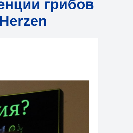
енции грибов
 Herzen