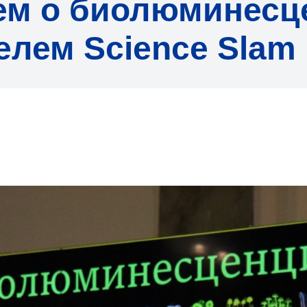
ем о биолюминесц
елем Science Slam