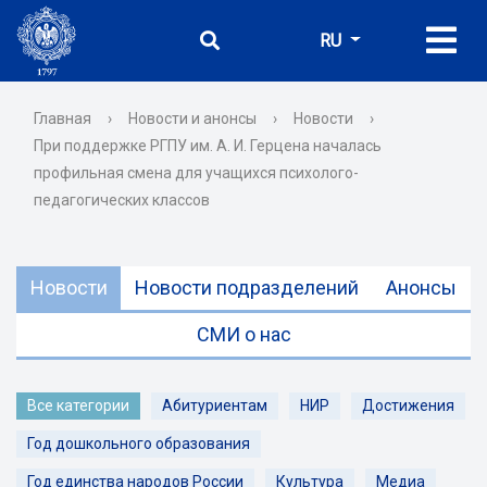
RU
Главная
›
Новости и анонсы
›
Новости
›
При поддержке РГПУ им. А. И. Герцена началась
профильная смена для учащихся психолого-
педагогических классов
Новости
Новости подразделений
Анонсы
СМИ о нас
Все категории
Абитуриентам
НИР
Достижения
Год дошкольного образования
Год единства народов России
Культура
Медиа