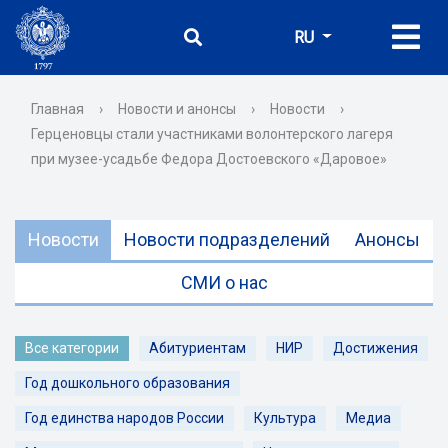
RU
Главная
›
Новости и анонсы
›
Новости
›
Герценовцы стали участниками волонтерского лагеря
при музее-усадьбе Федора Достоевского «Даровое»
Новости
Новости подразделений
Анонсы
СМИ о нас
Все категории
Абитуриентам
НИР
Достижения
Год дошкольного образования
Год единства народов России
Культура
Медиа