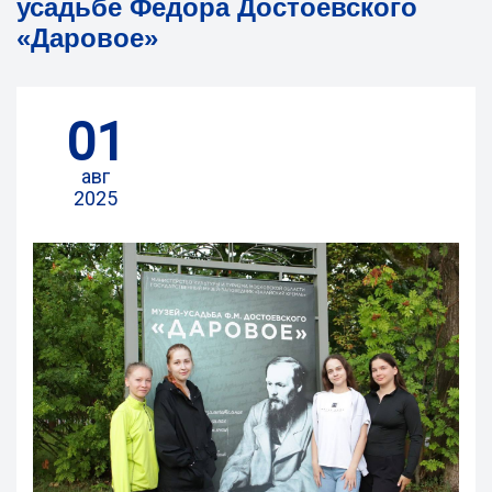
усадьбе Федора Достоевского
«Даровое»
01
авг
2025