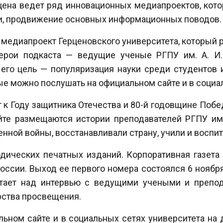
рцена ведет ряд инновационных медиапроектов, ко
ки, продвижение основных информационных поводов.
медиапроект Герценовского университета, который 
Герои подкаста — ведущие ученые РГПУ им. А. И.
его цель — популяризация науки среди студентов 
ые можно послушать на официальном сайте и в социал
к Году защитника Отечества и 80-й годовщине Побе
йте размещаются истории преподавателей РГПУ им.
нной войны, восстанавливали страну, учили и воспи
одических печатных изданий. Корпоративная газета
оссии. Выход ее первого номера состоялся 6 ноября
тает над интервью с ведущими учеными и препод
ства просвещения.
льном сайте и в социальных сетях университета на