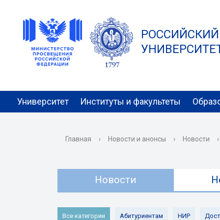
РОССИЙСКИЙ
УНИВЕРСИТЕТ 
Университет
Институты и факультеты
Образ
Главная
›
Новости и анонсы
›
Новости
›
Новости
Н
Все категории
Абитуриентам
НИР
Дост