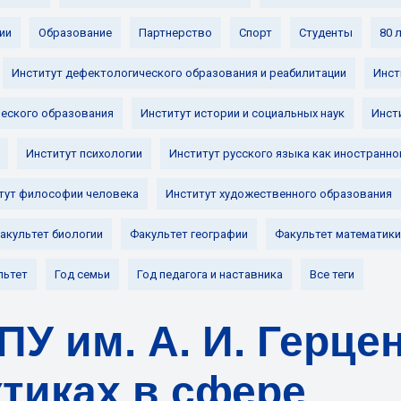
ии
Образование
Партнерство
Спорт
Студенты
80 
Институт дефектологического образования и реабилитации
Инст
ческого образования
Институт истории и социальных наук
Инст
Институт психологии
Институт русского языка как иностранно
тут философии человека
Институт художественного образования
акультет биологии
Факультет географии
Факультет математики
льтет
Год семьи
Год педагога и наставника
Все теги
У им. А. И. Герце
тиках в сфере