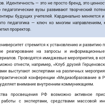
в. Идентичность — это не просто бренд, это ценнос
педагогические вузы развивают творческий потен
нтиры будущих учителей. Кардинально меняется и 
 что педагогика — ключ ко многим направлениям,
етил проректор.
 университет стремится к установлению и развитию
ное реагирование на запросы и информационные
териалов. Проводятся имиджевые мероприятия, в ко
ожно отнести, например, «Клуб друзей Герценовско
ами выступают экспертами на различных мероприя
-практической конференции «Медиаобразование в Ро
т уделяет внимание внутренним коммуникациям.
ства просвещения РФ возможно активное прису
 работы с экспертами, средствами массовой ин