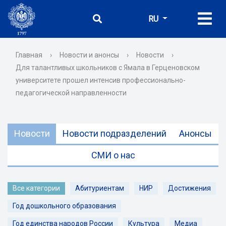
RU
Главная
›
Новости и анонсы
›
Новости
›
Для талантливых школьников с Ямала в Герценовском
университете прошел интенсив профессионально-
педагогической направленности
Новости
Новости подразделений
Анонсы
СМИ о нас
Все категории
Абитуриентам
НИР
Достижения
Год дошкольного образования
Год единства народов России
Культура
Медиа