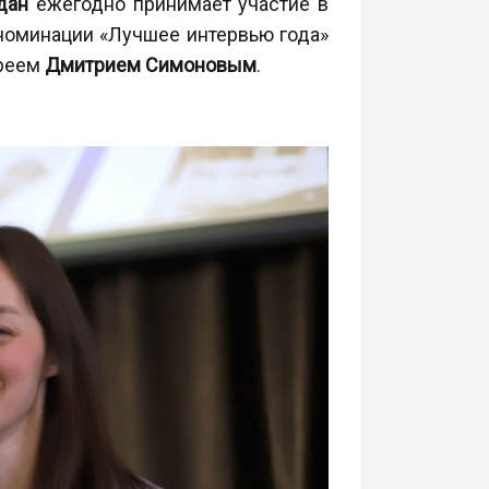
дан
ежегодно принимает участие в
номинации «Лучшее интервью года»
ереем
Дмитрием Симоновым
.