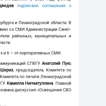
дведев
подписали соглашение о
рбурга и Ленинградской области. В
твию со СМИ Администрации Санкт-
ители районных, муниципальных и
ласти.
ых и 6 — от корпоративных СМИ.
коммуникаций СПбГУ
Анатолий Пую
,
 Шерих
, председатель Комитета по
 Комитета по печати Ленинградской
бГУ
Камилла Нигматуллина
. Главной
низована дискуссия «Освещение СВО