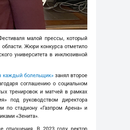
 Фестиваля малой прессы, который
 области. Жюри конкурса отметило
ского университета в инклюзивной
н каждый болельщик»
занял второе
лагодаря соглашению о социальном
тых тренировок и матчей в рамках
зия» под руководством директора
ии по стадиону «Газпром Арена» и
иками «Зенита».
е отношения. В 2023 году ректор