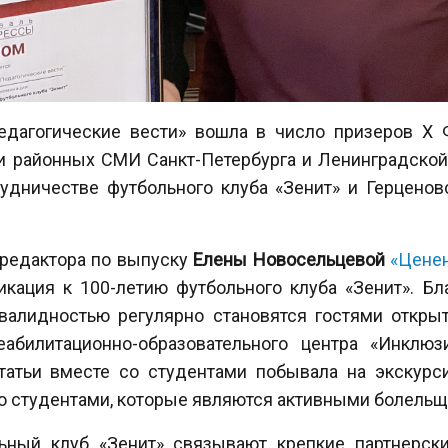
Педагогические вести» вошла в число призеров X
и районных СМИ Санкт-Петербурга и Ленинградской
удничестве футбольного клуба «Зенит» и Герценов
 редактора по выпуску
Елены Новосельцевой
«Цене
кация к 100-летию футбольного клуба «Зенит». Б
валидностью регулярно становятся гостями откры
абилитационно-образовательного центра «Инклю
статьи вместе со студентами побывала на экскурс
со студентами, которые являются активными болельщ
льный клуб «Зенит» связывают крепкие партнерски