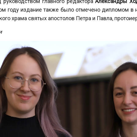
од руководством главного редактора
Александры Хо
ом году издание также было отмечено дипломом в 
ого храма святых апостолов Петра и Павла, протои
и