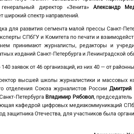
генеральный директор «Зенита»
Александр Ме
ет широкий спектр направлений.
а для развития сегмента малой прессы Санкт-Пете
эксперты СПбГУ и Комитета по печати и взаимодейс
 нем принимают журналисты, редакторы и учред
тных изданий Санкт-Петербурга и Ленинградской об
 140 заявок от 46 организаций, из них 40 — от районн
иректор высшей школы журналистики и массовых 
ого отделения Союза журналистов России
Дмитрий
Санкт-Петербурга
Владимир
Рябовол
, председатель
ующая кафедрой цифровых медиакоммуникаций СП
од защитника Отечества, для участников была орга