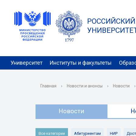
РОССИЙСКИЙ
УНИВЕРСИТЕТ 
Университет
Институты и факультеты
Образ
Главная
›
Новости и анонсы
›
Новости
›
Новости
Н
Все категории
Абитуриентам
НИР
Дост