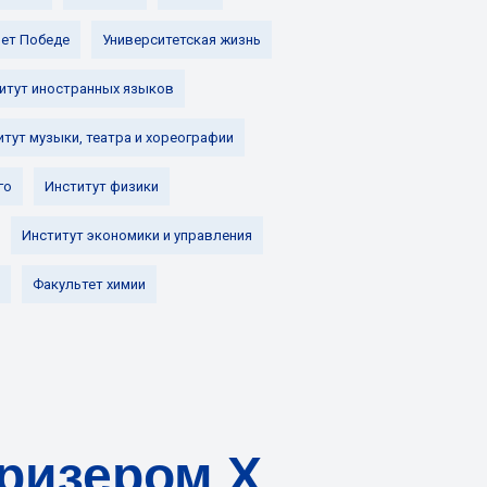
лет Победе
Университетская жизнь
итут иностранных языков
итут музыки, театра и хореографии
го
Институт физики
Институт экономики и управления
Факультет химии
призером X