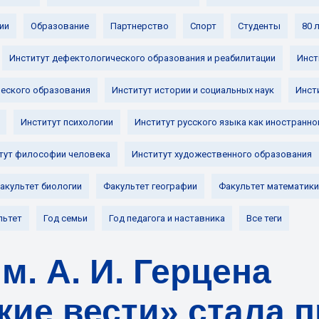
ии
Образование
Партнерство
Спорт
Студенты
80 
Институт дефектологического образования и реабилитации
Инст
ческого образования
Институт истории и социальных наук
Инст
Институт психологии
Институт русского языка как иностранно
тут философии человека
Институт художественного образования
акультет биологии
Факультет географии
Факультет математики
льтет
Год семьи
Год педагога и наставника
Все теги
м. А. И. Герцена
кие вести» стала 