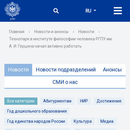
RU
Главная
›
Новости и анонсы
›
Новости
›
Технопарк в институте философии человека РГПУ им.
А. И. Герцена начал активно работать
Новости
Новости подразделений
Анонсы
СМИ о нас
Все категории
Абитуриентам
НИР
Достижения
Год дошкольного образования
Год единства народов России
Культура
Медиа