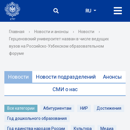
RU
Главная
›
Новости и анонсы
›
Новости
›
Герценовский университет назван в числе ведущих
вузов на Российско-Узбекском образовательном
форуме
Новости
Новости подразделений
Анонсы
СМИ о нас
Все категории
Абитуриентам
НИР
Достижения
Год дошкольного образования
Год единства народов России
Культура
Медиа