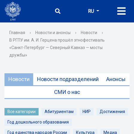
RU
Главная
›
Новости и анонсы
›
Новости
›
В РГПУ им. А. И. Герцена прошёл этнофестиваль
«Санкт-Петербург — Северный Кавказ — мосты
дружбы»
Новости
Новости подразделений
Анонсы
СМИ о нас
Все категории
Абитуриентам
НИР
Достижения
Год дошкольного образования
Год единства народов России
Культура
Медиа