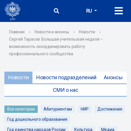
RU
Главная
›
Новости и анонсы
›
Новости
›
Сергей Тарасов: Большая учительская неделя –
возможность скоординировать работу
профессионального сообщества
Новости
Новости подразделений
Анонсы
СМИ о нас
Все категории
Абитуриентам
НИР
Достижения
Год дошкольного образования
Год единства народов России
Культура
Медиа